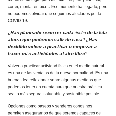
correr, montar en bici… Ese momento ha llegado, pero
no podemos olvidar que seguimos afectados por la
COVID-19.
¿𝙃𝙖𝙨 𝙥𝙡𝙖𝙣𝙚𝙖𝙙𝙤 𝙧𝙚𝙘𝙤𝙧𝙧𝙚𝙧 𝙘𝙖𝙙𝙖
rincón
𝙙𝙚 𝙡𝙖 𝙞𝙨𝙡𝙖
𝙖𝙝𝙤𝙧𝙖 𝙦𝙪𝙚 𝙥𝙤𝙙𝙚𝙢𝙤𝙨 𝙨𝙖𝙡𝙞𝙧 𝙙𝙚 𝙘𝙖𝙨𝙖? ¿𝙃𝙖𝙨
𝙙𝙚𝙘𝙞𝙙𝙞𝙙𝙤 𝙫𝙤𝙡𝙫𝙚𝙧 𝙖 𝙥𝙧𝙖𝙘𝙩𝙞𝙘𝙖𝙧 𝙤 𝙚𝙢𝙥𝙚𝙯𝙖𝙧 𝙖
𝙝𝙖𝙘𝙚𝙧 𝙢á𝙨 𝙖𝙘𝙩𝙞𝙫𝙞𝙙𝙖𝙙𝙚𝙨 𝙖𝙡 𝙖𝙞𝙧𝙚 𝙡𝙞𝙗𝙧𝙚?
Volver a practicar actividad física en el medio natural
es una de las ventajas de la nueva normalidad. Es una
buena idea reflexionar sobre algunas medidas que
podemos tener en cuenta para que nuestra práctica
sea lo más segura, saludable y sostenible posible.
Opciones como paseos y senderos cortos nos
permiten asegurarnos de que seremos capaces de